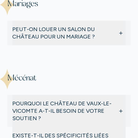
Mariages
des conditions météorologiques.
Concernant le feu d’artifice, la décision est prise
par l’artificier au dernier moment.
PEUT-ON LOUER UN SALON DU
+
CHÂTEAU POUR UN MARIAGE ?
Oui
: Vaux-le-Vicomte accueille régulièrement des
mariages dans les salons du château ou des vins
d’honneur dans les dépendances.
En savoir plus
Mécénat
POURQUOI LE CHÂTEAU DE VAUX-LE-
+
VICOMTE A-T-IL BESOIN DE VOTRE
SOUTIEN ?
Le mécénat joue un rôle essentiel pour la
EXISTE-T-IL DES SPÉCIFICITÉS LIÉES