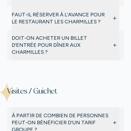
repas entrée/plat/dessert.
Les Charmilles : à partir de 72€.
Oui
.
FAUT-IL RÉSERVER À L’AVANCE POUR
+
LE RESTAURANT LES CHARMILLES ?
En raison du succès des dîners aux chandelles, la
DOIT-ON ACHETER UN BILLET
réservation pour le restaurant Les Charmilles est
+
D’ENTRÉE POUR DÎNER AUX
obligatoire
. Elle se fait en ligne.
CHARMILLES ?
Oui
: vous devez vous acquitter du droit d’entrée
même si vous souhaitez uniquement dîner.
Ce droit d’entrée comprend la visite du château, du
jardin et du musée des Attelages.
Visites / Guichet
À PARTIR DE COMBIEN DE PERSONNES
+
PEUT-ON BÉNÉFICIER D’UN TARIF
GROUPE ?