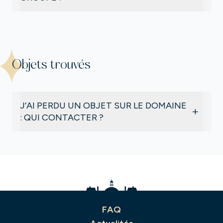
Le tarif préférentiel pour les groupes s’applique
à
partir de 20 personnes
.
Objets trouvés
J’AI PERDU UN OBJET SUR LE DOMAINE
+
: QUI CONTACTER ?
Nous vous invitons à écrire un e-mail à
contact@vaux-le-vicomte.fr
en décrivant au mieux
votre objet et la date de la perte.
Si l’objet a été retrouvé nous serons heureux de
vous le retourner !
FAQ