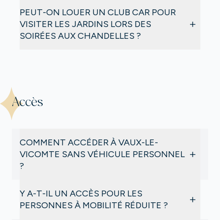
Non
: en raison du nombre élevé de demandes,
PEUT-ON LOUER UN CLUB CAR POUR
celles-ci sont louées sur place et ne peuvent être
+
VISITER LES JARDINS LORS DES
réservées.
SOIRÉES AUX CHANDELLES ?
Oui
: les voiturettes sont disponibles à la location
les samedis soirs pendant les soirées aux
Chandelles :
dernières locations 18h30
.
Accès
COMMENT ACCÉDER À VAUX-LE-
+
VICOMTE SANS VÉHICULE PERSONNEL
?
Vaux-le-Vicomte met à votre disposition des
Y A-T-IL UN ACCÈS POUR LES
+
navettes pour vous rendre au château.
PERSONNES À MOBILITÉ RÉDUITE ?
Plus d’informations