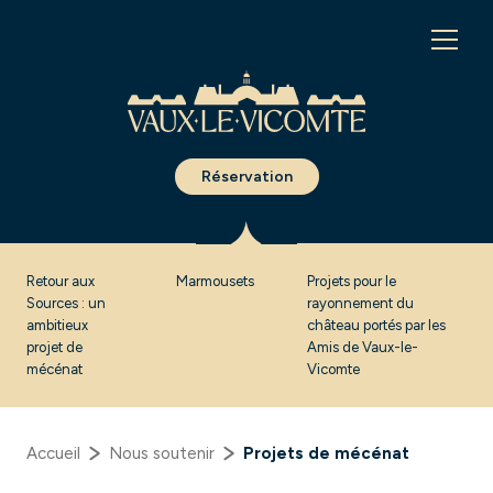
Panneau de gestion des cookies
Réservation
Retour aux
Marmousets
Projets pour le
Sources : un
rayonnement du
ambitieux
château portés par les
projet de
Amis de Vaux-le-
mécénat
Vicomte
Accueil
Nous soutenir
Projets de mécénat