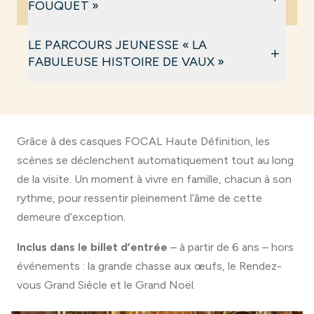
FOUQUET »
Écrit par
Xavier Maurel
, le parcours sonore est
LE PARCOURS JEUNESSE « LA
+
décliné en
3 langues
(français, anglais, allemand).
FABULEUSE HISTOIRE DE VAUX »
C’est une immersion dans les grandes heures du
domaine, de la mort de Mazarin à l’arrestation de
Écrit par
Timothée de Fombelle
, ce parcours se
Nicolas Fouquet, portée par des voix puissantes et
décline en
2 langues
(français, anglais). C’est une
des scènes enregistrées dans les pièces mêmes du
aventure guidée par Jean de La Fontaine et
Grâce à des casques FOCAL Haute Définition, les
château.
Panache, un écureuil volant, à la découverte du
scènes se déclenchent automatiquement tout au long
château et de ses secrets.
de la visite. Un moment à vivre en famille, chacun à son
rythme, pour ressentir pleinement l’âme de cette
demeure d’exception.
Inclus dans le billet d’entrée
– à partir de 6 ans – hors
événements : la grande chasse aux œufs, le Rendez-
vous Grand Siècle et le Grand Noël.